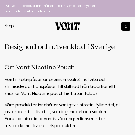
18+. Denna produkt innehåller nikotin som är ett mycket
beroendeframkallande ämne.
0
Shop
Designad och utvecklad i Sverige
Om Vont Nicotine Pouch
Vont nikotinpåsar är premium kvalité, hel vita och
slimmade portionspåsar. Till skillnad från traditionellt
snus, är Vont Nicotine pouch helt utan tobak.
Våra produkter innehåller vanligtvis nikotin, fyllmedel, pH-
justerare, stabilisator, sötningsmedel och smaker.
Förutom nikotin används våra ingredienser i stor
utsträckning i livsmedelsprodukter.