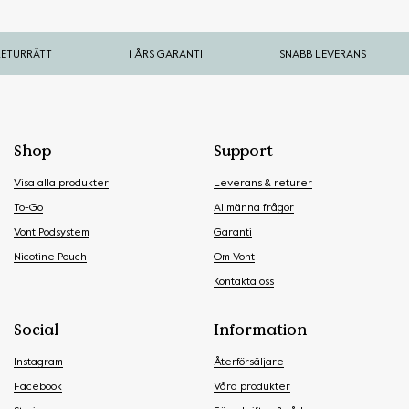
URRÄTT
1 ÅRS GARANTI
SNABB LEVERANS
Shop
Support
Visa alla produkter
Leverans & returer
To-Go
Allmänna frågor
Vont Podsystem
Garanti
Nicotine Pouch
Om Vont
Kontakta oss
Social
Information
Instagram
Återförsäljare
Facebook
Våra produkter