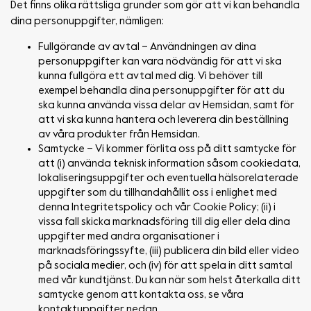
Det finns olika rättsliga grunder som gör att vi kan behandla
dina personuppgifter, nämligen:
Fullgörande av avtal – Användningen av dina
personuppgifter kan vara nödvändig för att vi ska
kunna fullgöra ett avtal med dig. Vi behöver till
exempel behandla dina personuppgifter för att du
ska kunna använda vissa delar av Hemsidan, samt för
att vi ska kunna hantera och leverera din beställning
av våra produkter från Hemsidan.
Samtycke – Vi kommer förlita oss på ditt samtycke för
att (i) använda teknisk information såsom cookiedata,
lokaliseringsuppgifter och eventuella hälsorelaterade
uppgifter som du tillhandahållit oss i enlighet med
denna Integritetspolicy och vår Cookie Policy; (ii) i
vissa fall skicka marknadsföring till dig eller dela dina
uppgifter med andra organisationer i
marknadsföringssyfte, (iii) publicera din bild eller video
på sociala medier, och (iv) för att spela in ditt samtal
med vår kundtjänst. Du kan när som helst återkalla ditt
samtycke genom att kontakta oss, se våra
kontaktuppgifter nedan.