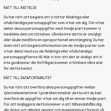
RÄTT TILL RÄTTELSE
Du har rätt att begära att vi rättar felaktiga eller
ofullständiga personuppgifter som vi har om dig. Om vi har
delat dessa personuppgifter med tredje part kommer vi
meddela dem om rättelsen, såvida inte detta är omöjligt
eller skulle medföra en oproportionell ansträngning. Du har
även rätt att begära information om de tredje parter som
vi har delat med oss de felaktiga eller ofullständiga
personuppgifterna till. När vi tror att det är skäligt att vi
inte godkänner din förfrågan kommer vi förklara våra skäl
för detta beslut.
RÄTT TILL DATAPORTABILITET
Du har rätt att överföra dina personuppgifter mellan
tjänsteleverantörer. I praktiken innebär detta att du kan
överföra de uppgifter vi har om dig till en annan tredje part.
För att möjliggöra detta kommer vi att tillhandahålla dig
din data i ett allmänt använt och maskinläsbart format så