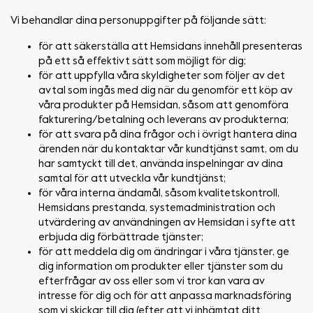
Vi behandlar dina personuppgifter på följande sätt:
för att säkerställa att Hemsidans innehåll presenteras
på ett så effektivt sätt som möjligt för dig;
för att uppfylla våra skyldigheter som följer av det
avtal som ingås med dig när du genomför ett köp av
våra produkter på Hemsidan, såsom att genomföra
fakturering/betalning och leverans av produkterna;
för att svara på dina frågor och i övrigt hantera dina
ärenden när du kontaktar vår kundtjänst samt, om du
har samtyckt till det, använda inspelningar av dina
samtal för att utveckla vår kundtjänst;
för våra interna ändamål, såsom kvalitetskontroll,
Hemsidans prestanda, systemadministration och
utvärdering av användningen av Hemsidan i syfte att
erbjuda dig förbättrade tjänster;
för att meddela dig om ändringar i våra tjänster, ge
dig information om produkter eller tjänster som du
efterfrågar av oss eller som vi tror kan vara av
intresse för dig och för att anpassa marknadsföring
som vi skickar till dig (efter att vi inhämtat ditt