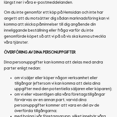
längst ner i våra e-postmeddelanden.
Om du inte genomför ett köp på Hemsidan och inte har
angett att du motsätter dig sådan marknadsföring kan vi
komma att skicka påminnelser till dig angående din
inneliggande beställning eller fråga varför du inte
genomförde köpet så att vi på så vis ska kunna utveckla
våra tjänster.
ÖVERFÖRING AV DINA PERSONUPPGIFTER
Dina personuppgifter kan komma att delas med andra
parter enligt nedan:
om vi säljer eller köper någon verksamhet eller
tillgångar (eftersom vi kan komma att dela dina
uppgifter med den potentiella säljaren eller köparen);
om vi eller väsentligen alla våra företagstillgångar
förvärvas av en annan part, varvid dina
personuppgifter kommer att vara en del av de
överförda tillgångarna;
med bolag i vår företagsgrupp, vilket innebär våra