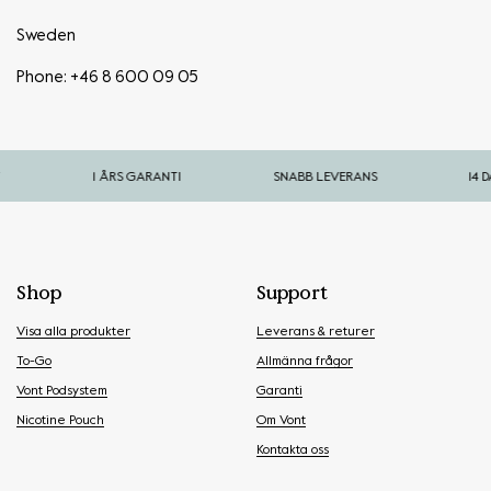
Sweden
Phone: +46 8 600 09 05
1 ÅRS GARANTI
SNABB LEVERANS
14 DAGARS 
Shop
Support
Visa alla produkter
Leverans & returer
To-Go
Allmänna frågor
Vont Podsystem
Garanti
Nicotine Pouch
Om Vont
Kontakta oss