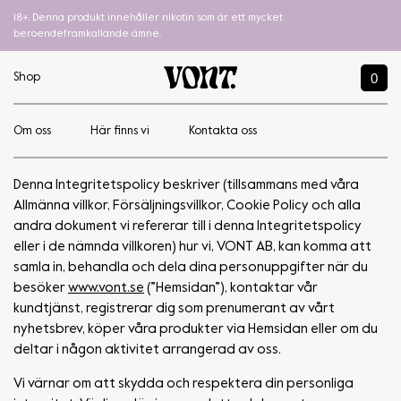
18+. Denna produkt innehåller nikotin som är ett mycket
beroendeframkallande ämne.
0
Shop
Om oss
Här finns vi
Kontakta oss
Integritetspolicy
Denna Integritetspolicy beskriver (tillsammans med våra
Allmänna villkor, Försäljningsvillkor, Cookie Policy och alla
andra dokument vi refererar till i denna Integritetspolicy
eller i de nämnda villkoren) hur vi, VONT AB, kan komma att
samla in, behandla och dela dina personuppgifter när du
besöker
www.vont.se
(”Hemsidan”), kontaktar vår
kundtjänst, registrerar dig som prenumerant av vårt
nyhetsbrev, köper våra produkter via Hemsidan eller om du
deltar i någon aktivitet arrangerad av oss.
Vi värnar om att skydda och respektera din personliga