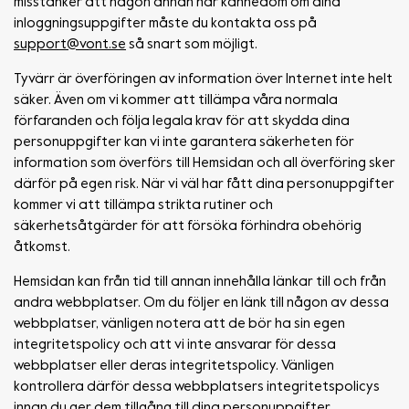
misstänker att någon annan har kännedom om dina
inloggningsuppgifter måste du kontakta oss på
support@vont.se
så snart som möjligt.
Tyvärr är överföringen av information över Internet inte helt
säker. Även om vi kommer att tillämpa våra normala
förfaranden och följa legala krav för att skydda dina
personuppgifter kan vi inte garantera säkerheten för
information som överförs till Hemsidan och all överföring sker
därför på egen risk. När vi väl har fått dina personuppgifter
kommer vi att tillämpa strikta rutiner och
säkerhetsåtgärder för att försöka förhindra obehörig
åtkomst.
Hemsidan kan från tid till annan innehålla länkar till och från
andra webbplatser. Om du följer en länk till någon av dessa
webbplatser, vänligen notera att de bör ha sin egen
integritetspolicy och att vi inte ansvarar för dessa
webbplatser eller deras integritetspolicy. Vänligen
kontrollera därför dessa webbplatsers integritetspolicys
innan du ger dem tillgång till dina personuppgifter.