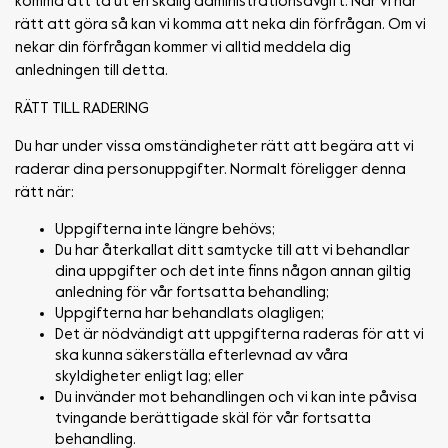
komma att ta ut en skälig administrationsavgift. När vi har
rätt att göra så kan vi komma att neka din förfrågan. Om vi
nekar din förfrågan kommer vi alltid meddela dig
anledningen till detta.
RÄTT TILL RADERING
Du har under vissa omständigheter rätt att begära att vi
raderar dina personuppgifter. Normalt föreligger denna
rätt när:
Uppgifterna inte längre behövs;
Du har återkallat ditt samtycke till att vi behandlar
dina uppgifter och det inte finns någon annan giltig
anledning för vår fortsatta behandling;
Uppgifterna har behandlats olagligen;
Det är nödvändigt att uppgifterna raderas för att vi
ska kunna säkerställa efterlevnad av våra
skyldigheter enligt lag; eller
Du invänder mot behandlingen och vi kan inte påvisa
tvingande berättigade skäl för vår fortsatta
behandling.