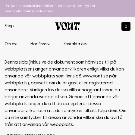
18+. Denna produkt innehåller nikotin som är ett mycket
beroendeframkallande ämne.
0
Shop
Om oss
Här finns vi
Kontakta oss
Köpvillkor
Denna sida (inklusive de dokument som hänvisas till på
webbplatsen) anger användarvillkoren enligt vilka du kan
använda vår webbplats som finns på www.vont.se (vår
webbplats), oavsett om du är gäst eller registrerad
användare. Vänligen läs dessa villkor noggrant innan du
börjar använda webbplatsen. Genom att använda vår
webbplats anger du att du accepterar dessa
användarvillkor och att du samtycker till att följa dem. Om
du inte samtycker till dessa användarvillkor ska du avstå
från att använda vår webbplats.