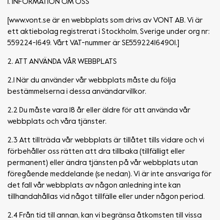
1. INFORMATION OM OSS
[www.vont.se är en webbplats som drivs av VONT AB. Vi är
ett aktiebolag registrerat i Stockholm, Sverige under org nr:
559224-1649. Vårt VAT-nummer är SE559224164901.]
2. ATT ANVÄNDA VÅR WEBBPLATS
2.1 När du använder vår webbplats måste du följa
bestämmelserna i dessa användarvillkor.
2.2 Du måste vara 18 år eller äldre för att använda vår
webbplats och våra tjänster.
2.3 Att tillträda vår webbplats är tillåtet tills vidare och vi
förbehåller oss rätten att dra tillbaka (tillfälligt eller
permanent) eller ändra tjänsten på vår webbplats utan
föregående meddelande (se nedan). Vi är inte ansvariga för
det fall vår webbplats av någon anledning inte kan
tillhandahållas vid något tillfälle eller under någon period.
2.4 Från tid till annan, kan vi begränsa åtkomsten till vissa