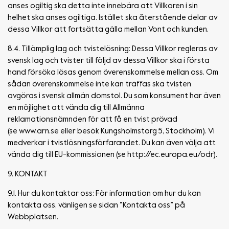
anses ogiltig ska detta inte innebära att Villkoren i sin
helhet ska anses ogiltiga. Istället ska återstående delar av
dessa Villkor att fortsätta gälla mellan Vont och kunden.
8.4. Tillämplig lag och tvistelösning: Dessa Villkor regleras av
svensk lag och tvister till följd av dessa Villkor ska i första
hand försöka lösas genom överenskommelse mellan oss. Om
sådan överenskommelse inte kan träffas ska tvisten
avgöras i svensk allmän domstol. Du som konsument har även
en möjlighet att vända dig till Allmänna
reklamationsnämnden för att få en tvist prövad
(se www.arn.se eller besök Kungsholmstorg 5, Stockholm). Vi
medverkar i tvistlösningsförfarandet. Du kan även välja att
vända dig till EU-kommissionen (se http://ec.europa.eu/odr).
9. KONTAKT
9.1. Hur du kontaktar oss: För information om hur du kan
kontakta oss, vänligen se sidan ”Kontakta oss” på
Webbplatsen.