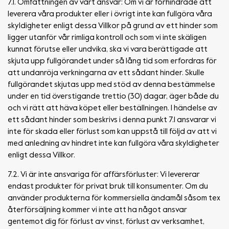
7.1. Omfattningen av vårt ansvar: Om vi är förhindrade att
leverera våra produkter eller i övrigt inte kan fullgöra våra
skyldigheter enligt dessa Villkor på grund av ett hinder som
ligger utanför vår rimliga kontroll och som vi inte skäligen
kunnat förutse eller undvika, ska vi vara berättigade att
skjuta upp fullgörandet under så lång tid som erfordras för
att undanröja verkningarna av ett sådant hinder. Skulle
fullgörandet skjutas upp med stöd av denna bestämmelse
under en tid överstigande trettio (30) dagar, äger både du
och vi rätt att häva köpet eller beställningen. I händelse av
ett sådant hinder som beskrivs i denna punkt 7.1 ansvarar vi
inte för skada eller förlust som kan uppstå till följd av att vi
med anledning av hindret inte kan fullgöra våra skyldigheter
enligt dessa Villkor.
7.2. Vi är inte ansvariga för affärsförluster: Vi levererar
endast produkter för privat bruk till konsumenter. Om du
använder produkterna för kommersiella ändamål såsom tex
återförsäljning kommer vi inte att ha något ansvar
gentemot dig för förlust av vinst, förlust av verksamhet,