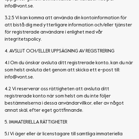
info@vont.se
.
3.2.5 Vi kan komma att använda din kontoinformation för
att bistå dig med ytterligare information och/eller tjänster
för registrerade användare i enlighet med vår
integritetspolicy.
4. AVSLUT OCH/ELLER UPPSÄGNING AV REGISTRERING
4.1 Om du önskar avsluta ditt registrerade konto, kan du när
som helst avsluta det genom att skicka ett e-post till:
info@vont.se
.
4.2 Vi reserverar oss rättigheten att avsluta ditt
registrerade konto när som helst om du inte följer
bestämmelserna i dessa användarvillkor, eller av något
annat skäl, efter eget gottfinnande.
5. IMMATERIELLA RÄTTIGHETER
5.1 Vi äger eller är licenstagare till samtliga immateriella