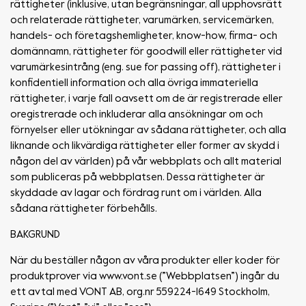
rättigheter (inklusive, utan begränsningar, all upphovsrätt
och relaterade rättigheter, varumärken, servicemärken,
handels- och företagshemligheter, know-how, firma- och
domännamn, rättigheter för goodwill eller rättigheter vid
varumärkesintrång (eng. sue for passing off), rättigheter i
konfidentiell information och alla övriga immateriella
rättigheter, i varje fall oavsett om de är registrerade eller
oregistrerade och inkluderar alla ansökningar om och
förnyelser eller utökningar av sådana rättigheter, och alla
liknande och likvärdiga rättigheter eller former av skydd i
någon del av världen) på vår webbplats och allt material
som publiceras på webbplatsen. Dessa rättigheter är
skyddade av lagar och fördrag runt om i världen. Alla
sådana rättigheter förbehålls.
BAKGRUND
När du beställer någon av våra produkter eller koder för
produktprover via www.vont.se (”Webbplatsen”) ingår du
ett avtal med VONT AB, org.nr 559224-1649 Stockholm,