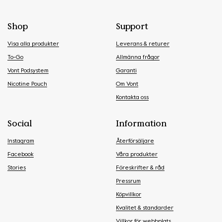
Shop
Support
Visa alla produkter
Leverans & returer
To-Go
Allmänna frågor
Vont Podsystem
Garanti
Nicotine Pouch
Om Vont
Kontakta oss
Social
Information
Instagram
Återförsäljare
Facebook
Våra produkter
Stories
Föreskrifter & råd
Pressrum
Köpvillkor
Kvalitet & standarder
Villkor för webbplats