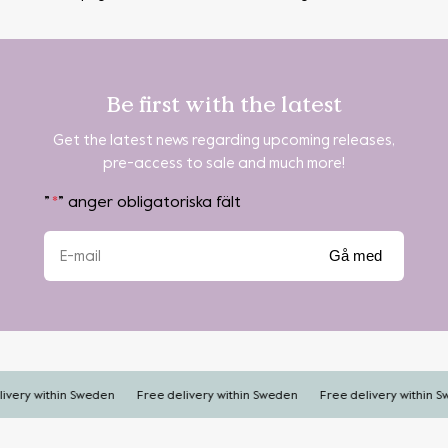
Be first with the latest
Get the latest news regarding upcoming releases,
pre-access to sale and much more!
”
*
” anger obligatoriska fält
very within Sweden
Free delivery within Sweden
Free delivery within Sw