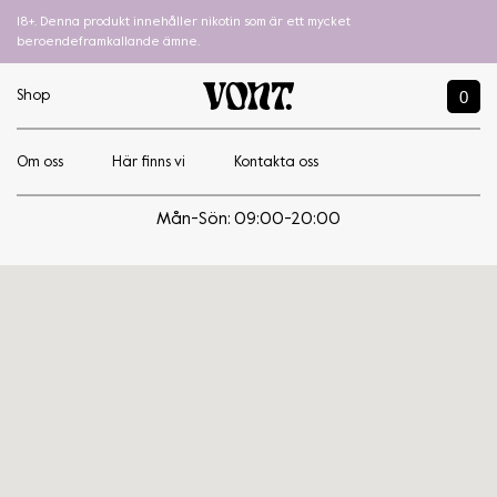
18+. Denna produkt innehåller nikotin som är ett mycket
beroendeframkallande ämne.
0
Shop
Om oss
Här finns vi
Kontakta oss
Tobacconist Store – Malmö Emporia
Mån-Sön: 09:00-20:00