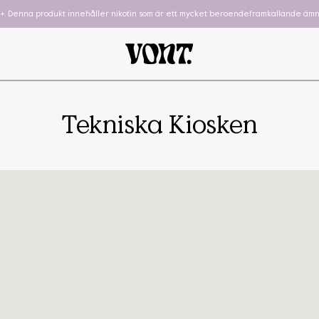
8+. Denna produkt innehåller nikotin som är ett mycket beroendeframkallande ämn
Tekniska Kiosken
hewing Gum
Cube
To-Go
Podsystem