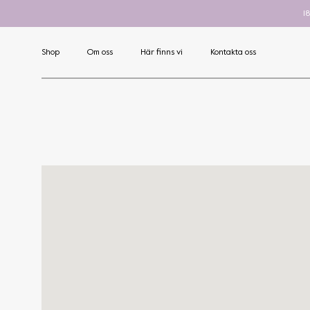
1
Shop
Om oss
Här finns vi
Kontakta oss
Art
Nova
C