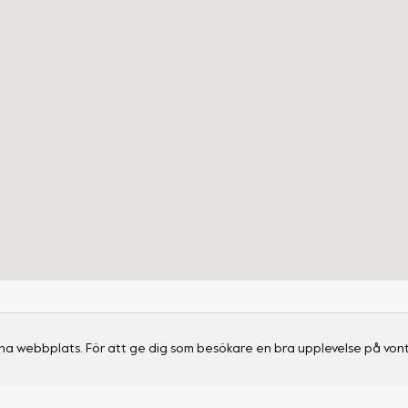
na webbplats. För att ge dig som besökare en bra upplevelse på vont
Support
Social
Leverans & returer
Instagram