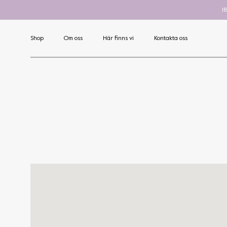
1
Shop
Om oss
Här finns vi
Kontakta oss
Art
Nova
C