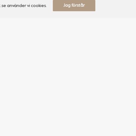
Jag förstår
.se använder vi cookies.
Information
Återförsäljare
Våra produkter
Föreskrifter & råd
Pressrum
Köpvillkor
Kvalitet & standarder
Villkor för webbplats
Integritetspolicy