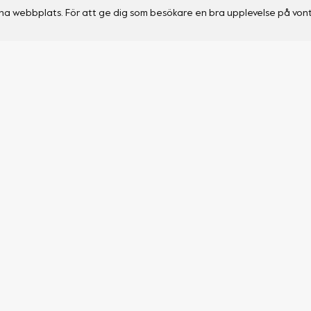
na webbplats. För att ge dig som besökare en bra upplevelse på vont
Support
Social
Leverans & returer
Instagram
Allmänna frågor
Facebook
Garanti
Stories
Om Vont
Kontakta oss