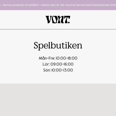
8+. Denna produkt innehåller nikotin som är ett mycket beroendeframkallande ämn
Spelbutiken
Mån-Fre: 10:00-18:00
Lör: 09:00-16:00
Sön: 10:00-13:00
hewing Gum
Cube
To-Go
Podsystem