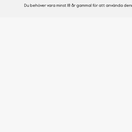
Du behöver vara minst 18 år gammal för att använda den
Shop
Visa alla produkter
To-Go
Vont Podsystem
Nicotine Pouch