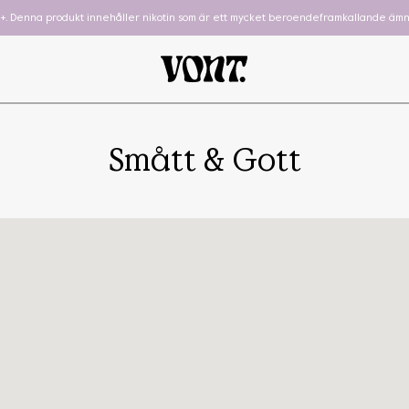
8+. Denna produkt innehåller nikotin som är ett mycket beroendeframkallande ämn
Smått & Gott
hewing Gum
Cube
To-Go
Podsystem