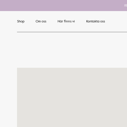
1
Shop
Om oss
Här finns vi
Kontakta oss
Art
Nova
C