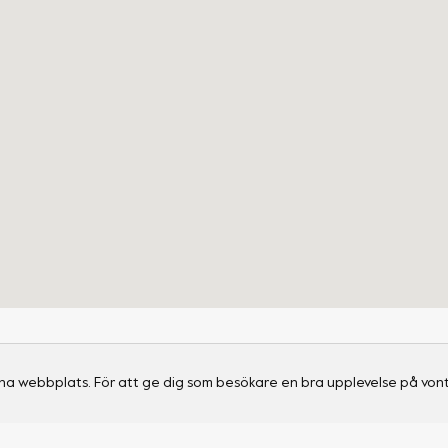
na webbplats. För att ge dig som besökare en bra upplevelse på vont
Support
Social
Leverans & returer
Instagram