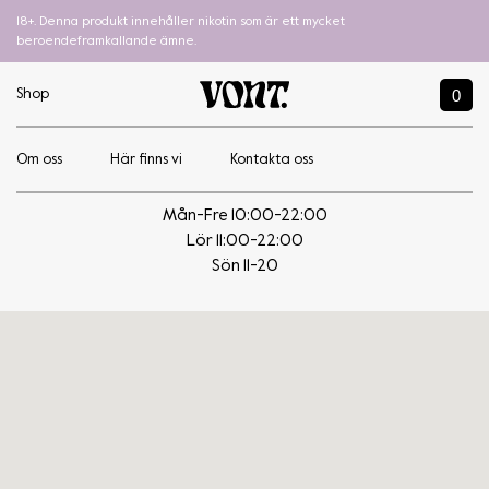
18+. Denna produkt innehåller nikotin som är ett mycket
beroendeframkallande ämne.
0
Shop
Om oss
Här finns vi
Kontakta oss
Skepparns tobak
Mån-Fre 10:00-22:00
Lör 11:00-22:00
Sön 11-20