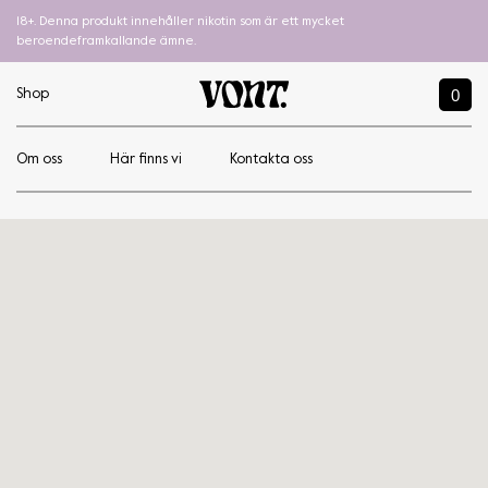
18+. Denna produkt innehåller nikotin som är ett mycket
beroendeframkallande ämne.
0
Shop
Om oss
Här finns vi
Kontakta oss
Silverton