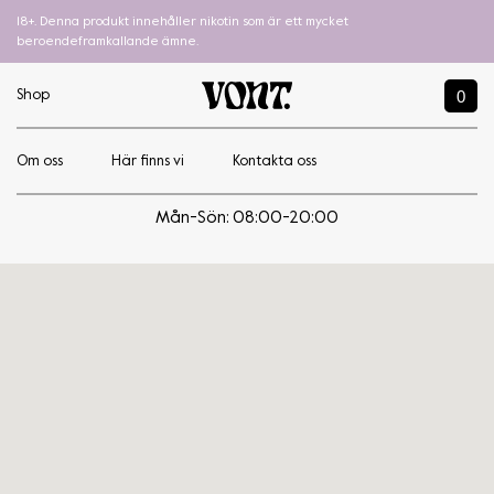
18+. Denna produkt innehåller nikotin som är ett mycket
beroendeframkallande ämne.
0
Shop
Om oss
Här finns vi
Kontakta oss
MyWay Hallunda Alessias Tobak
Mån-Sön: 08:00-20:00