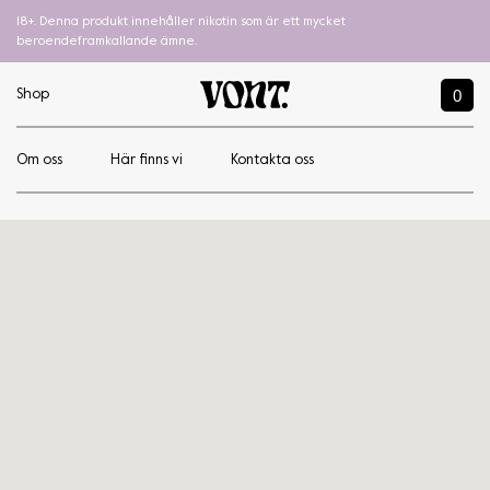
18+. Denna produkt innehåller nikotin som är ett mycket
beroendeframkallande ämne.
0
Shop
Om oss
Här finns vi
Kontakta oss
Medina Market