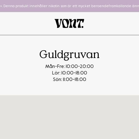
8+. Denna produkt innehåller nikotin som är ett mycket beroendeframkallande ämn
Guldgruvan
Mån-Fre: 10:00-20:00
Lör: 10:00-18:00
Sön: 11:00-18:00
hewing Gum
Cube
To-Go
Podsystem