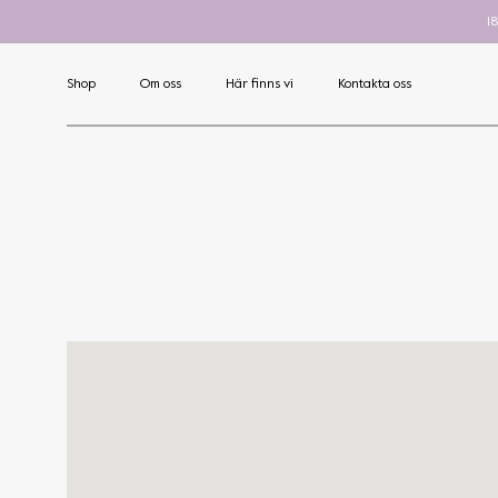
1
Shop
Om oss
Här finns vi
Kontakta oss
Art
Nova
C