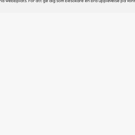
na webbplats. För att ge dig som besökare en bra upplevelse på vont
Support
Social
Leverans & returer
Instagram
Allmänna frågor
Facebook
Garanti
Stories
Om Vont
Kontakta oss