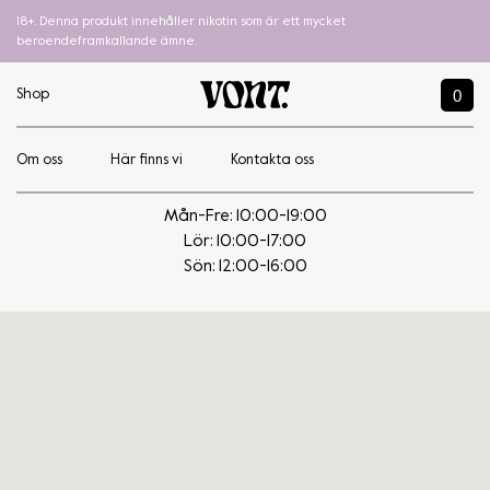
18+. Denna produkt innehåller nikotin som är ett mycket
beroendeframkallande ämne.
0
Shop
Om oss
Här finns vi
Kontakta oss
Grändens Spel & Tobak
Mån-Fre: 10:00-19:00
Lör: 10:00-17:00
Sön: 12:
00-16:00