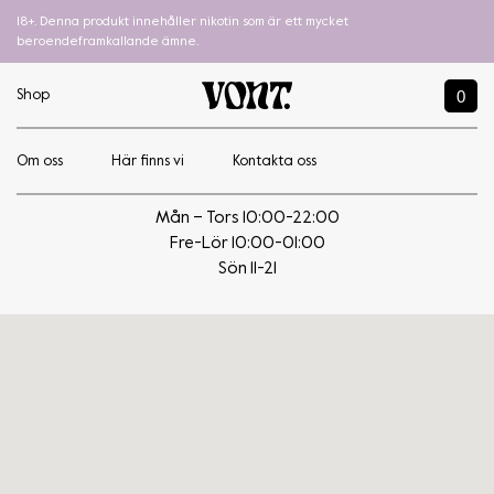
18+. Denna produkt innehåller nikotin som är ett mycket
beroendeframkallande ämne.
0
Shop
Om oss
Här finns vi
Kontakta oss
Godisparadiset i Gävle
Mån – Tors 10:00-22:00
Fre-Lör 10:00-01:00
Sön 11-21