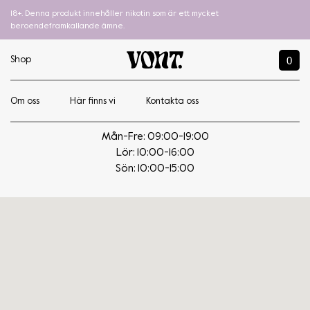
18+. Denna produkt innehåller nikotin som är ett mycket
beroendeframkallande ämne.
0
Shop
Om oss
Här finns vi
Kontakta oss
Direkten Momangen
Mån-Fre: 09:00-19:00
Lör: 10:00-16:00
Sön: 10:00-15:00