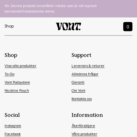
18+. Denna produkt innehåller nikotin som är ett mycket
beroendeframkallande ämne.
0
Shop
Shop
Support
Visa alla produkter
Leverans & returer
To-Go
Allmänna frågor
Vont Podsystem
Garanti
Nicotine Pouch
Om Vont
Kontakta oss
Social
Information
Instagram
Återförsäljare
Facebook
Våra produkter