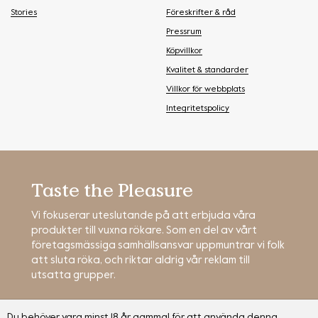
Stories
Föreskrifter & råd
Pressrum
Köpvillkor
Kvalitet & standarder
Villkor för webbplats
Integritetspolicy
Taste the Pleasure
Vi fokuserar uteslutande på att erbjuda våra
produkter till vuxna rökare. Som en del av vårt
företagsmässiga samhällsansvar uppmuntrar vi folk
att sluta röka, och riktar aldrig vår reklam till
utsatta grupper.
Du behöver vara minst 18 år gammal för att använda denna