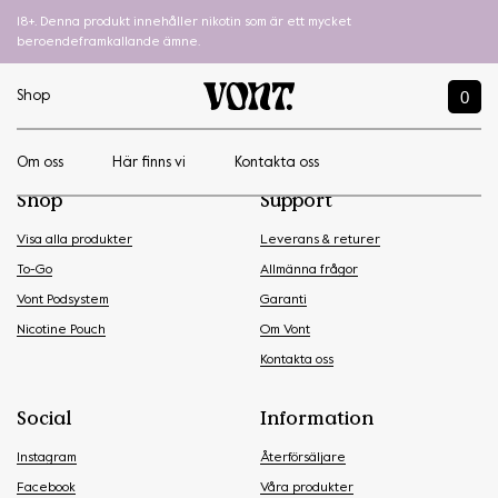
18+. Denna produkt innehåller nikotin som är ett mycket
beroendeframkallande ämne.
0
Shop
Om oss
Här finns vi
Kontakta oss
Shop
Support
Visa alla produkter
Leverans & returer
To-Go
Allmänna frågor
Vont Podsystem
Garanti
Nicotine Pouch
Om Vont
Kontakta oss
Social
Information
Instagram
Återförsäljare
Facebook
Våra produkter