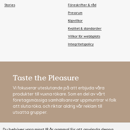
Stories
Föreskrifter & råd
Pressrum
Köpvillkor
Kvalitet & standarder
Villkor för webbplats
Integritetspolicy
Taste the Pleasure
Vi fokuserar uteslutande på att erbjuda våra
produkter till vuxna rökare. Som en del av vårt
företagsmässiga samhällsansvar uppmuntrar vi folk
att sluta röka, och riktar aldrig vår reklam till
utsatta grupper.
Du behöver vara minst 18 år gammal för att använda denna