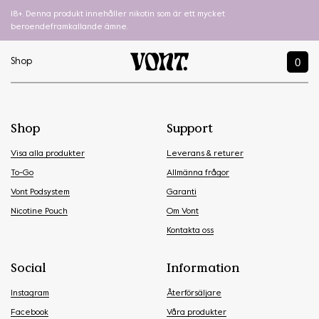
18+. Denna produkt innehåller nikotin som är ett mycket
beroendeframkallande ämne.
0
Shop
Shop
Support
Visa alla produkter
Leverans & returer
To-Go
Allmänna frågor
Vont Podsystem
Garanti
Nicotine Pouch
Om Vont
Kontakta oss
Social
Information
Instagram
Återförsäljare
Facebook
Våra produkter