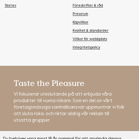
Stories
Föreskrifter & råd
Pressrum
Köpvillkor
Kvalitet & standarder
Villkor för webbplats
Integritetspolicy
Taste the Pleasure
Vi fokuserar uteslutande på att erbjuda våra
produkter till vuxna rökare. Som en del av vårt
företagsmässiga samhällsansvar uppmuntrar vi folk
att sluta röka, och riktar aldrig vår reklam till
utsatta grupper.
Du behöver vara minst 18 år gammal för att använda denna