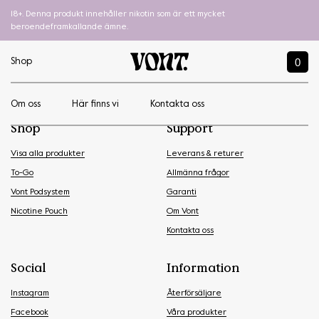
18+. Denna produkt innehåller nikotin som är ett mycket
beroendeframkallande ämne.
0
Shop
Om oss
Här finns vi
Kontakta oss
Shop
Support
Visa alla produkter
Leverans & returer
To-Go
Allmänna frågor
Vont Podsystem
Garanti
Nicotine Pouch
Om Vont
Kontakta oss
Social
Information
Instagram
Återförsäljare
Facebook
Våra produkter