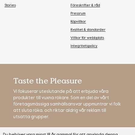
Stories
Föreskrifter & råd
Pressrum
Köpvillkor
Kvalitet & standarder
Villkor för webbplats
Integritetspolicy
Taste the Pleasure
Vi fokuserar uteslutande på att erbjuda våra
produkter till vuxna rökare. Som en del av vårt
företagsmässiga samhällsansvar uppmuntrar vi folk
att sluta röka, och riktar aldrig vår reklam till
utsatta grupper.
Du behöver vara minst 18 år gammal för att använda denna